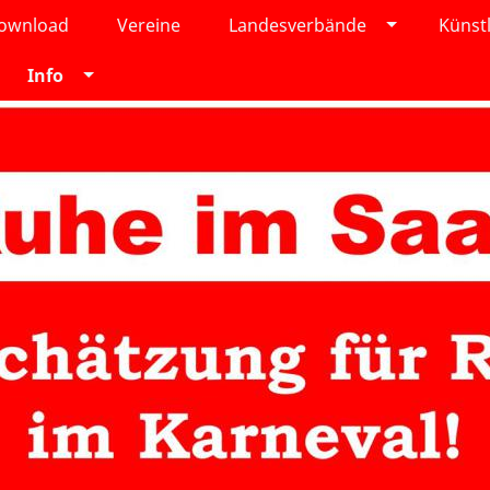
Download
Vereine
Landesverbände
Künst
Info